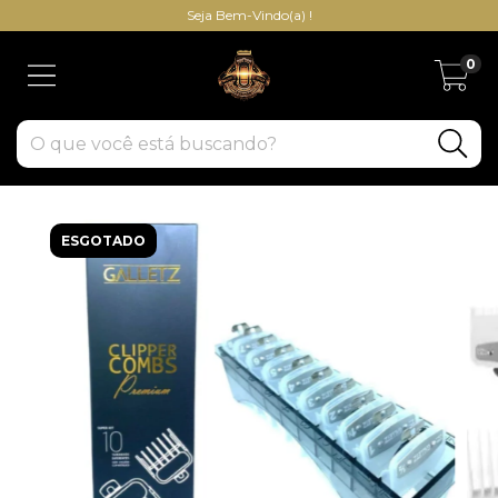
Seja Bem-Vindo(a) !
0
ESGOTADO