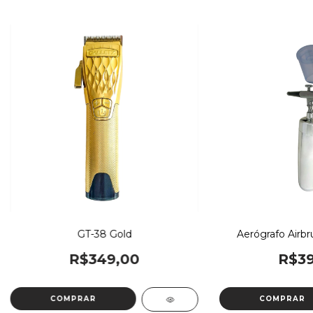
GT-38 Gold
Aerógrafo Airbr
R$349,00
R$39