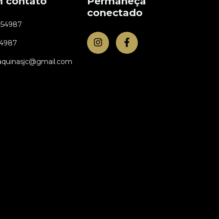
m contato
Permaneça
conectado
954987
54987
aquinasjc@gmail.com