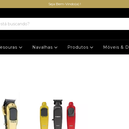
Seja Bem-Vindo(a) !
Tesouras
Navalhas
Produtos
Móveis & 