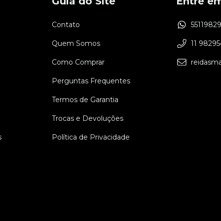
Guia do Site
Entre e
Contato
5511982
Quem Somos
11 9829
Como Comprar
reidasm
Perguntas Frequentes
Termos de Garantia
Trocas e Devoluções
s
Política de Privacidade