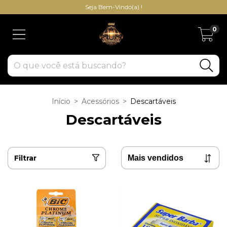
Seja Bem-Vindo(a) !
0
Início
>
Acessórios
>
Descartáveis
Descartáveis
Filtrar