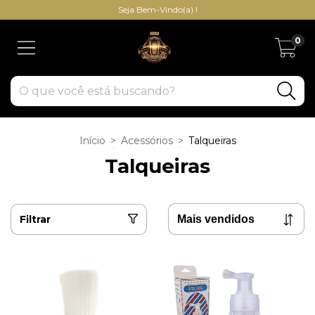
Seja Bem-Vindo(a) !
0
Início
>
Acessórios
>
Talqueiras
Talqueiras
Filtrar