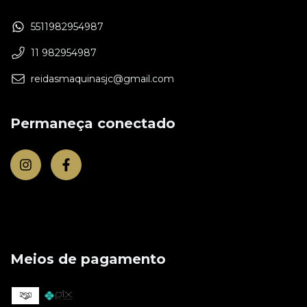
5511982954987
11 982954987
reidasmaquinasjc@gmail.com
Permaneça conectado
Meios de pagamento