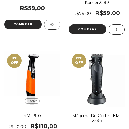
Kemei 2299
R$59,00
R$59,00
R$79,00
0
%
17
%
OFF
OFF
2 cores
KM-1910
Máquina De Corte | KM-
2296
R$110,00
R$110,00