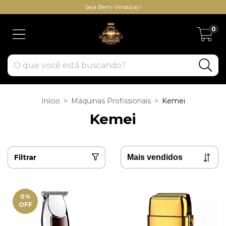
Seja Bem-Vindo(a) !
0
Início
>
Máquinas Profissionais
>
Kemei
Kemei
Filtrar
0
%
OFF