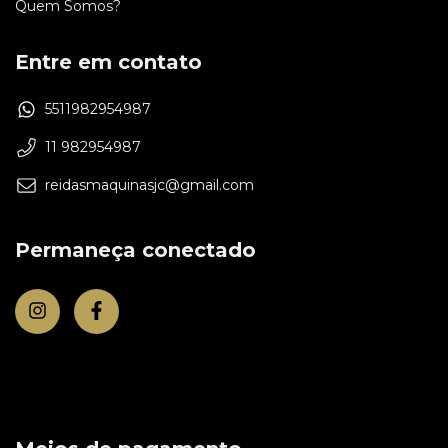
Quem Somos?
Entre em contato
5511982954987
11 982954987
reidasmaquinasjc@gmail.com
Permaneça conectado