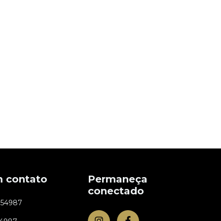
m contato
Permaneça
conectado
954987