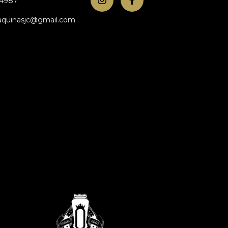
54987
aquinasjc@gmail.com