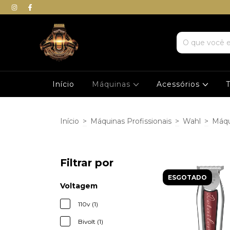
Início
Máquinas
Acessórios
Início
>
Máquinas Profissionais
>
Wahl
>
Máqu
Filtrar por
ESGOTADO
Voltagem
110v (1)
Bivolt (1)