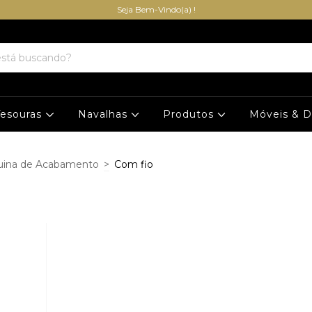
Seja Bem-Vindo(a) !
Tesouras
Navalhas
Produtos
Móveis & 
ina de Acabamento
>
Com fio