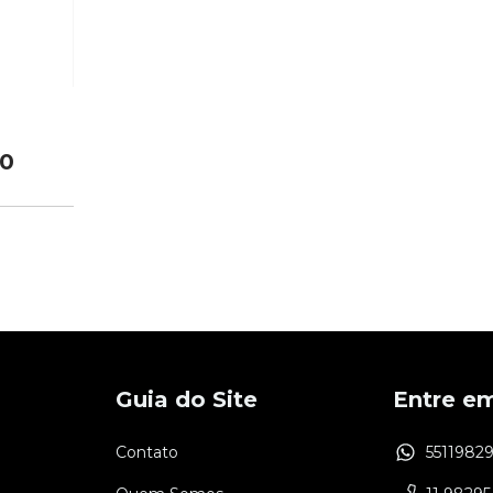
00
Guia do Site
Entre e
Contato
5511982