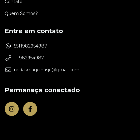
Contato
Quem Somos?
Entre em contato
5511982954987
11 982954987
reidasmaquinasjc@gmail.com
Permaneça conectado