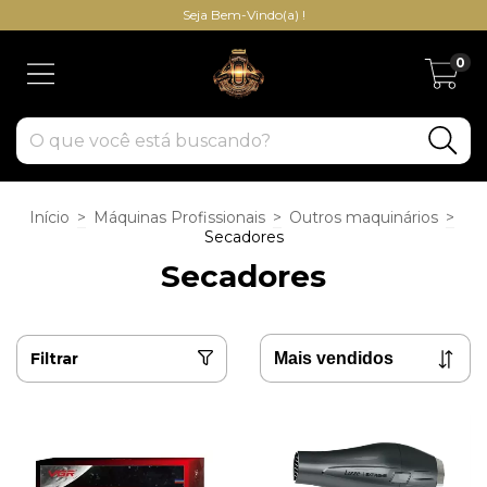
Seja Bem-Vindo(a) !
0
Início
>
Máquinas Profissionais
>
Outros maquinários
>
Secadores
Secadores
Filtrar