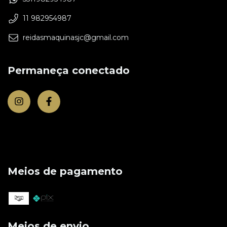
11 982954987
reidasmaquinasjc@gmail.com
Permaneça conectado
Meios de pagamento
Meios de envio