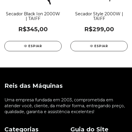
Secador Black Ion 2000W
Secador Style 2000W |
| TAIFF
TAIFF
R$345,00
R$299,00
ESPIAR
ESPIAR
Reis das Máquinas
Uma empresa fundada em 2003, comprometida em
atender você, cliente, da melhor forma, entregando preço,
qualidade, garantia e assistência excelentes!
Categorias
Guia do Site