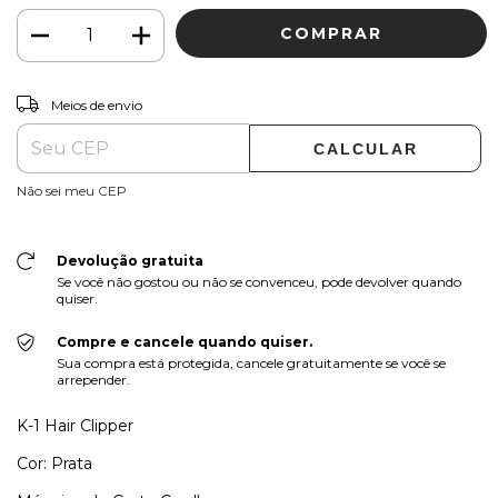
ALTERAR CEP
Entregas para o CEP:
Meios de envio
CALCULAR
Não sei meu CEP
Devolução gratuita
Se você não gostou ou não se convenceu, pode devolver quando
quiser.
Compre e cancele quando quiser.
Sua compra está protegida, cancele gratuitamente se você se
arrepender.
K-1 Hair Clipper
Cor: Prata