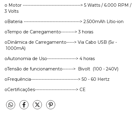
o Motor --------------------------------------> 5 Watts / 6.000 RPM /
3 Volts
oBateria -------------------------------------> 2.500mAh Lítio-ion
oTempo de Carregamento---------> 3 horas
oDinâmica de Carregamento-----> Via Cabo USB (5v -
1000mA)
oAutonomia de Uso-------------------> 4 horas
oTensão de funcionamento-------> Bivolt (100 - 240V)
oFrequência-------------------------------> 50 - 60 Hertz
oCertificações---------------------------> CE