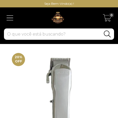
Seja Bem-Vindo(a) !
0
20
%
OFF