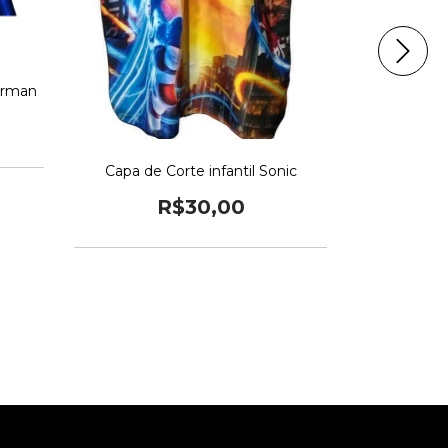
perman
Capa de Corte infantil Sonic
Capa infa
R$30,00