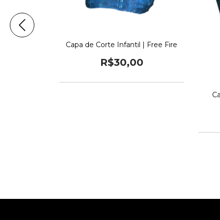
il | Marrie
Capa de Corte Infantil | Free Fire
0
R$30,00
Ca