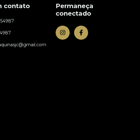
m contato
Permaneça
conectado
954987
54987
aquinasjc@gmail.com