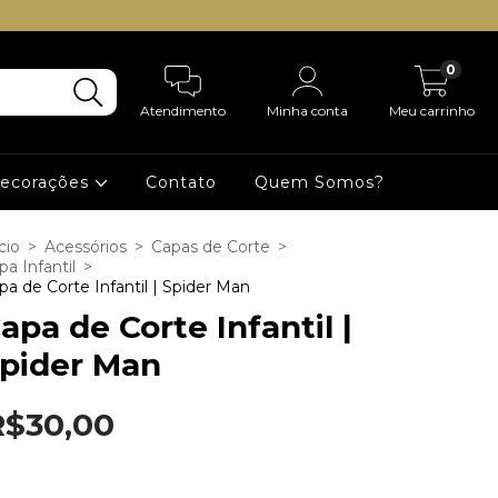
0
Atendimento
Minha conta
Meu carrinho
Decorações
Contato
Quem Somos?
cio
>
Acessórios
>
Capas de Corte
>
pa Infantil
>
pa de Corte Infantil | Spider Man
apa de Corte Infantil |
pider Man
R$30,00