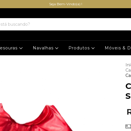
Seja Bem-Vindo(a) !
Tesouras
Navalhas
Produtos
Móveis & 
Iní
Ca
Ca
C
S