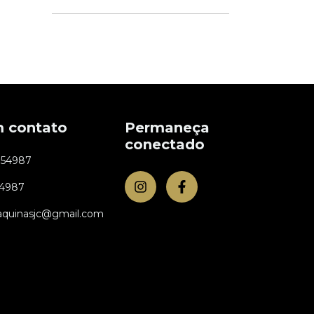
m contato
Permaneça
conectado
954987
54987
aquinasjc@gmail.com