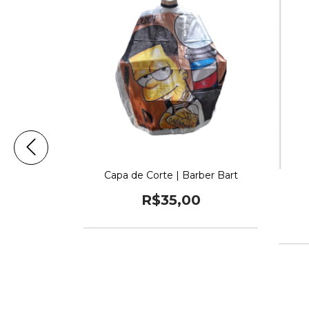
kunk-Doo!
Capa de Corte | Barber Bart
0
R$35,00