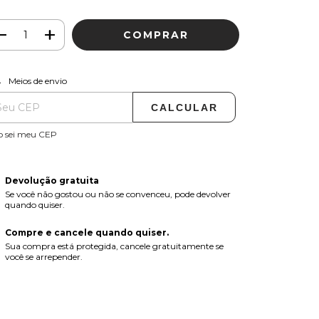
ALTERAR CEP
regas para o CEP:
Meios de envio
CALCULAR
o sei meu CEP
Devolução gratuita
Se você não gostou ou não se convenceu, pode devolver
quando quiser.
Compre e cancele quando quiser.
Sua compra está protegida, cancele gratuitamente se
você se arrepender.