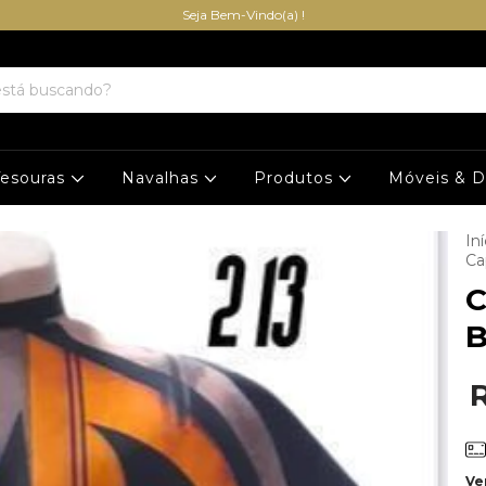
Seja Bem-Vindo(a) !
Tesouras
Navalhas
Produtos
Móveis & 
Iní
Ca
C
Ve