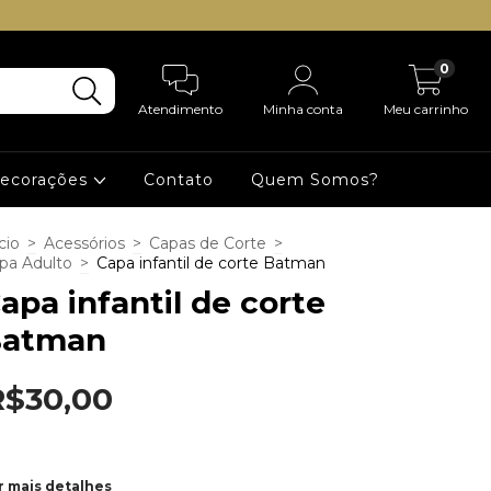
0
Atendimento
Minha conta
Meu carrinho
Decorações
Contato
Quem Somos?
cio
>
Acessórios
>
Capas de Corte
>
pa Adulto
>
Capa infantil de corte Batman
apa infantil de corte
Batman
R$30,00
r mais detalhes