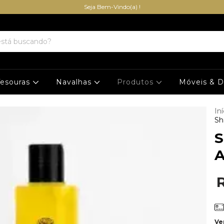
Seja Bem-Vindo(a) !
Tesouras
Navalhas
Produtos
Móveis & 
Iní
Sh
S
A
Ve