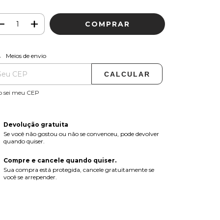
ALTERAR CEP
regas para o CEP:
Meios de envio
CALCULAR
o sei meu CEP
Devolução gratuita
Se você não gostou ou não se convenceu, pode devolver
quando quiser.
Compre e cancele quando quiser.
Sua compra está protegida, cancele gratuitamente se
você se arrepender.