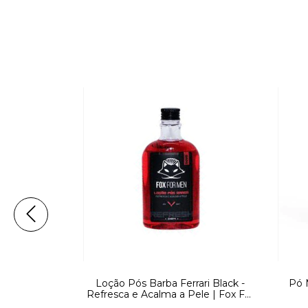
o 120g | Fox
Loção Pós Barba Ferrari Black -
Pó 
Refresca e Acalma a Pele | Fox For
Men