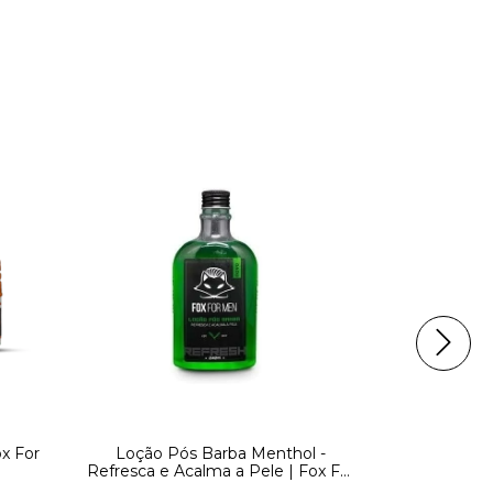
x For
Loção Pós Barba Menthol -
Balm Para
Refresca e Acalma a Pele | Fox For
Men