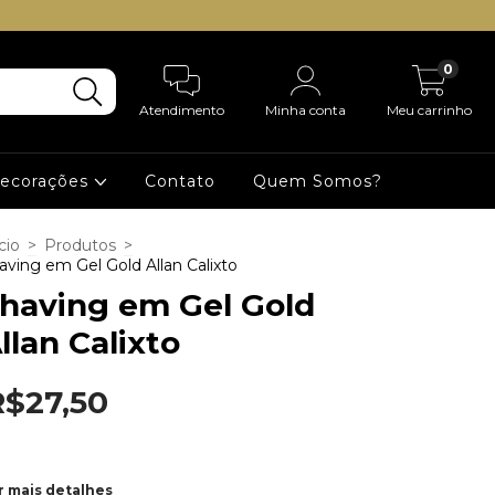
0
Atendimento
Minha conta
Meu carrinho
Decorações
Contato
Quem Somos?
cio
>
Produtos
>
aving em Gel Gold Allan Calixto
having em Gel Gold
llan Calixto
R$27,50
r mais detalhes