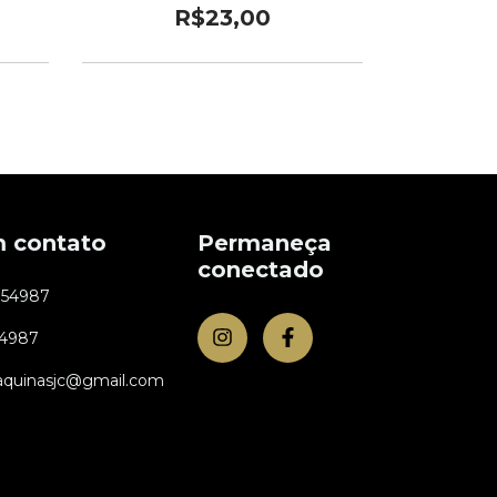
R$23,00
m contato
Permaneça
conectado
954987
54987
aquinasjc@gmail.com