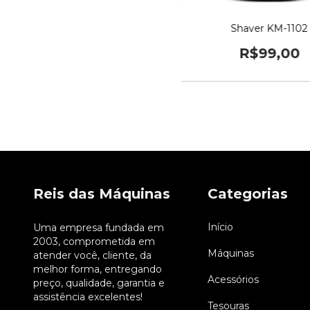
Shaver KM-1102
R$99,00
Reis das Máquinas
Categorias
Início
Uma empresa fundada em
2003, comprometida em
Máquinas
atender você, cliente, da
melhor forma, entregando
Acessórios
preço, qualidade, garantia e
assistência excelentes!
Tesouras