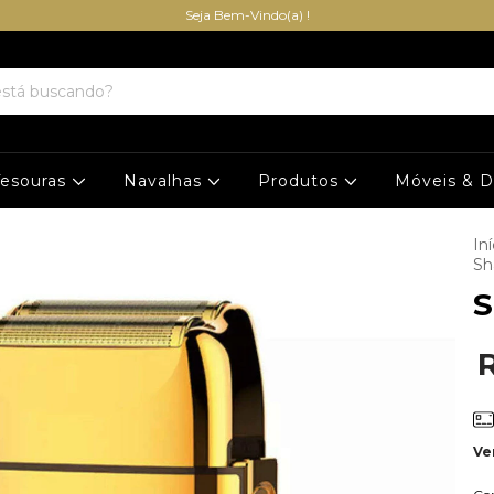
Seja Bem-Vindo(a) !
Tesouras
Navalhas
Produtos
Móveis & 
Iní
Sh
S
Ve