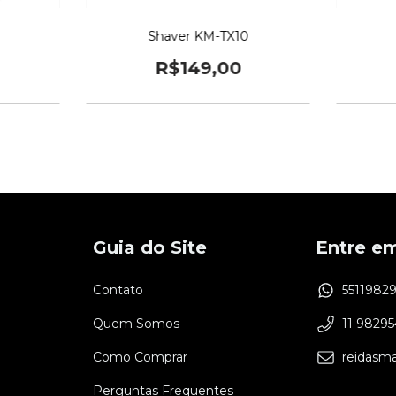
Shaver KM-TX10
R$149,00
Guia do Site
Entre e
Contato
5511982
Quem Somos
11 9829
Como Comprar
reidasm
Perguntas Frequentes