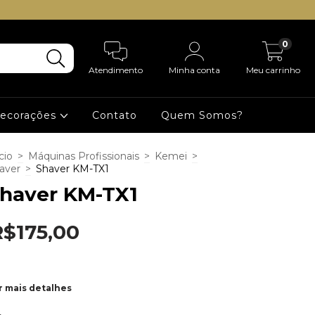
0
Atendimento
Minha conta
Meu carrinho
Decorações
Contato
Quem Somos?
cio
>
Máquinas Profissionais
>
Kemei
>
aver
>
Shaver KM-TX1
haver KM-TX1
R$175,00
r mais detalhes