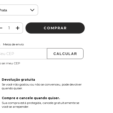
r
ALTERAR CEP
regas para o CEP:
Meios de envio
CALCULAR
o sei meu CEP
Devolução gratuita
Se você não gostou ou não se convenceu, pode devolver
quando quiser.
Compre e cancele quando quiser.
Sua compra está protegida, cancele gratuitamente se
você se arrepender.