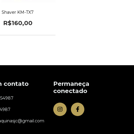
Shaver KM-TX7
R$160,00
m contato
Permaneça
conectado
954987
54987
aquinasjc@gmail.com