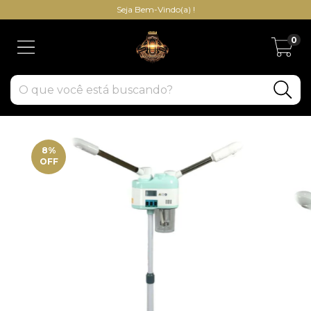
Seja Bem-Vindo(a) !
0
8
%
OFF