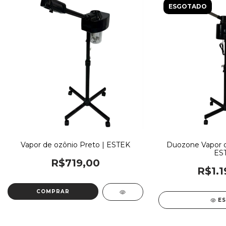
ESGOTADO
Vapor de ozônio Preto | ESTEK
Duozone Vapor d
ES
R$719,00
R$1.1
COMPRAR
E