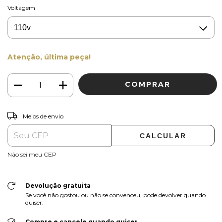
Voltagem
Atenção, última peça!
ALTERAR CEP
Entregas para o CEP:
Meios de envio
CALCULAR
Não sei meu CEP
Devolução gratuita
Se você não gostou ou não se convenceu, pode devolver quando
quiser.
Compre e cancele quando quiser.