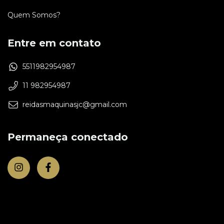
Quem Somos?
Entre em contato
5511982954987
11 982954987
reidasmaquinasjc@gmail.com
Permaneça conectado