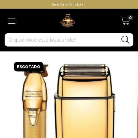
Seja Bem-Vindo(a) !
0
ESGOTADO