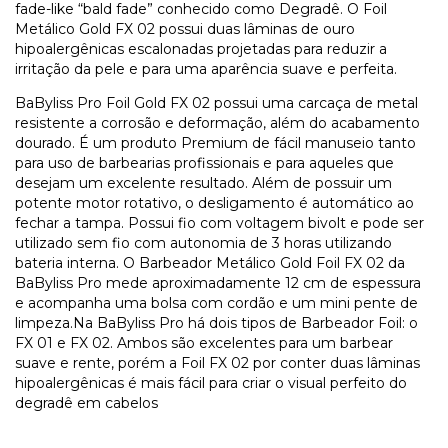
fade-like “bald fade” conhecido como Degradê. O Foil
Metálico Gold FX 02 possui duas lâminas de ouro
hipoalergênicas escalonadas projetadas para reduzir a
irritação da pele e para uma aparência suave e perfeita.
BaByliss Pro Foil Gold FX 02 possui uma carcaça de metal
resistente a corrosão e deformação, além do acabamento
dourado. É um produto Premium de fácil manuseio tanto
para uso de barbearias profissionais e para aqueles que
desejam um excelente resultado. Além de possuir um
potente motor rotativo, o desligamento é automático ao
fechar a tampa. Possui fio com voltagem bivolt e pode ser
utilizado sem fio com autonomia de 3 horas utilizando
bateria interna. O Barbeador Metálico Gold Foil FX 02 da
BaByliss Pro mede aproximadamente 12 cm de espessura
e acompanha uma bolsa com cordão e um mini pente de
limpeza.Na BaByliss Pro há dois tipos de Barbeador Foil: o
FX 01 e FX 02. Ambos são excelentes para um barbear
suave e rente, porém a Foil FX 02 por conter duas lâminas
hipoalergênicas é mais fácil para criar o visual perfeito do
degradê em cabelos