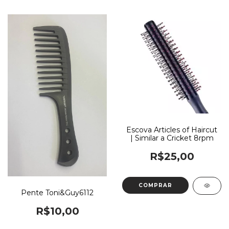
Escova Articles of Haircut
| Similar a Cricket 8rpm
R$25,00
Pente Toni&Guy6112
R$10,00