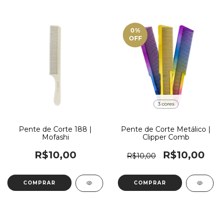
0
%
OFF
3 cores
Pente de Corte 188 |
Pente de Corte Metálico |
Mofashi
Clipper Comb
R$10,00
R$10,00
R$10,00
COMPRAR