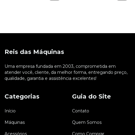
Reis das Máquinas
Uma empresa fundada em 2003, comprometida em
atender você, cliente, da melhor forma, entregando preço,
qualidade, garantia e assistência excelentes!
Categorias
Guia do Site
Início
Contato
Máquinas
Quem Somos
Acessórios
Como Comprar