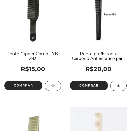
Pente Clipper Comb | YB-
Pente profissional
283
Carbono Antiestático para
cortes| 980 Toni & Guy
R$15,00
R$20,00