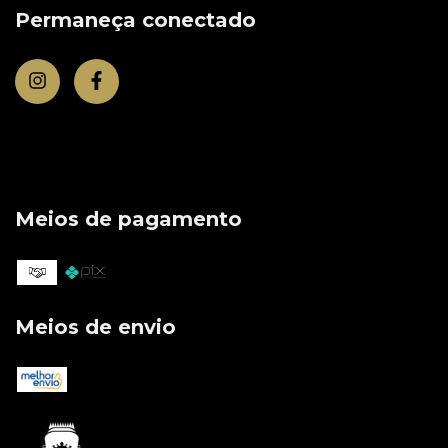
Permaneça conectado
Meios de pagamento
Meios de envio